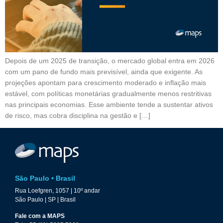
Depois de um 2025 de transição, o mercado global entra em 2026
com um pano de fundo mais previsível, ainda que exigente. As
projeções apontam para crescimento moderado e inflação mais
estável, com políticas monetárias gradualmente menos restritivas
nas principais economias. Esse ambiente tende a sustentar ativos
de risco, mas cobra disciplina na gestão e […]
São Paulo • Brasil
Rua Loefgren, 1057 | 10º andar
São Paulo | SP | Brasil
Fale com a MAPS