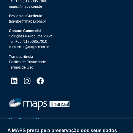
Tel: +55 (11) 5085.7000
maps@maps.com.br
Envie seu Currículo
talentos@maps.com.br
Contato Comercial
Soluções e Produtos MAPS
Tel: +55 (11) 5085.7010
comercial@maps.com.br
Transparência
Política de Privacidade
Termos de Uso
New York • USA
14 Wall Street | 20th Floor
A MAPS preza pela preservação dos seus dados
New York | NY | 10005