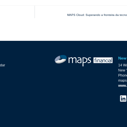
MAPS Cloud: Superando a fronteira da tecnol
New 
ndar
14 Wa
New Y
Phone
maps
www.