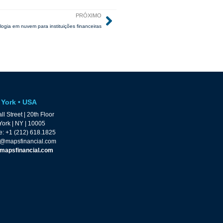
PRÓXIMO
ogia em nuvem para instituições financeiras
York • USA
ll Street | 20th Floor
ork | NY | 10005
: +1 (212) 618.1825
@mapsfinancial.com
mapsfinancial.com