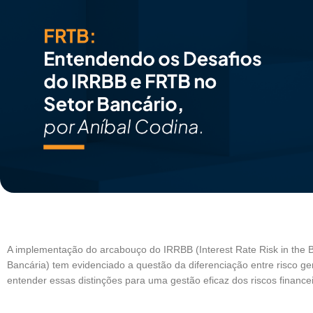
A implementação do arcabouço do IRRBB (Interest Rate Risk in the 
Bancária) tem evidenciado a questão da diferenciação entre risco gera
entender essas distinções para uma gestão eficaz dos riscos financei