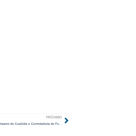
PRÓXIMO
CVM 175: Por que sua instituição deve repensar seus processos e softwares de Custódia e Controladoria de Fundos!