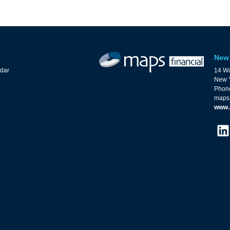
New 
ndar
14 Wa
New Y
Phone
maps
www.