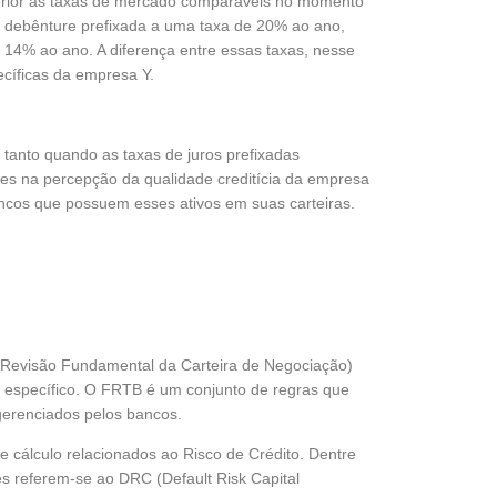
perior às taxas de mercado comparáveis no momento
debênture prefixada a uma taxa de 20% ao ano,
14% ao ano. A diferença entre essas taxas, nesse
cíficas da empresa Y.
 tanto quando as taxas de juros prefixadas
es na percepção da qualidade creditícia da empresa
ncos que possuem esses ativos em suas carteiras.
Revisão Fundamental da Carteira de Negociação)
o específico. O FRTB é um conjunto de regras que
gerenciados pelos bancos.
 cálculo relacionados ao Risco de Crédito. Dentre
s referem-se ao DRC (Default Risk Capital