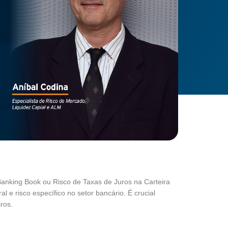
Banking Book ou Risco de Taxas de Juros na Carteira
l e risco específico no setor bancário. É crucial
ros.