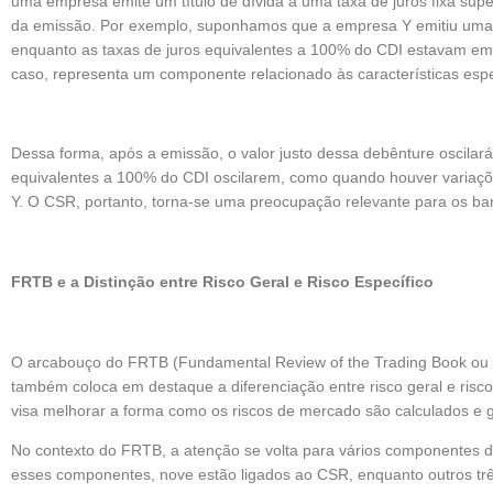
uma empresa emite um título de dívida a uma taxa de juros fixa su
da emissão. Por exemplo, suponhamos que a empresa Y emitiu uma 
enquanto as taxas de juros equivalentes a 100% do CDI estavam em 
caso, representa um componente relacionado às características espe
Dessa forma, após a emissão, o valor justo dessa debênture oscilará
equivalentes a 100% do CDI oscilarem, como quando houver variaçõ
Y. O CSR, portanto, torna-se uma preocupação relevante para os ba
FRTB e a Distinção entre Risco Geral e Risco Específico
O arcabouço do FRTB (Fundamental Review of the Trading Book ou 
também coloca em destaque a diferenciação entre risco geral e risc
visa melhorar a forma como os riscos de mercado são calculados e 
No contexto do FRTB, a atenção se volta para vários componentes de
esses componentes, nove estão ligados ao CSR, enquanto outros trê