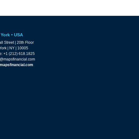
York • USA
ll Street | 20th Floor
ork | NY | 10005
: +1 (212) 618.1825
@mapsfinancial.com
mapsfinancial.com