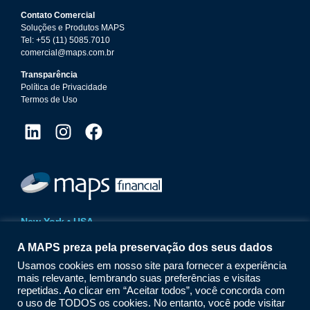
Contato Comercial
Soluções e Produtos MAPS
Tel: +55 (11) 5085.7010
comercial@maps.com.br
Transparência
Política de Privacidade
Termos de Uso
New York • USA
14 Wall Street | 20th Floor
A MAPS preza pela preservação dos seus dados
New York | NY | 10005
Phone: +1 (212) 618.1825
Usamos cookies em nosso site para fornecer a experiência
maps@mapsfinancial.com
mais relevante, lembrando suas preferências e visitas
www.mapsfinancial.com
repetidas. Ao clicar em “Aceitar todos”, você concorda com
o uso de TODOS os cookies. No entanto, você pode visitar