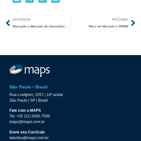
ANTERIOR
PRÓXIMO
Marcação a Mercado de Operações de Crédito: Desafios, Dificuldades e Implicações
Risco de Mercado e IRRBB
São Paulo • Brasil
Rua Loefgren, 1057 | 10º andar
São Paulo | SP | Brasil
Fale com a MAPS
Tel: +55 (11) 5085.7000
maps@maps.com.br
Envie seu Currículo
talentos@maps.com.br