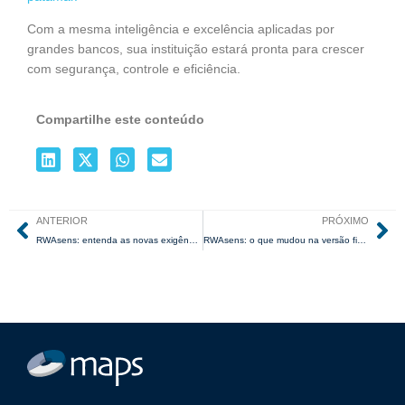
Com a mesma inteligência e excelência aplicadas por
grandes bancos, sua instituição estará pronta para crescer
com segurança, controle e eficiência.
Compartilhe este conteúdo
ANTERIOR
PRÓXIMO
RWAsens: entenda as novas exigências do BACEN para risco de mercado e o que muda até 2027, por Aníbal Codina
RWAsens: o que mudou na versão final da Resolução BCB 470 em relação ao Edital 102, por Aníbal Codina