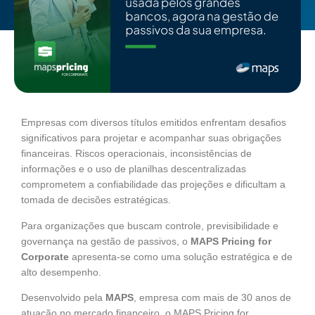
Empresas com diversos títulos emitidos enfrentam desafios
significativos para projetar e acompanhar suas obrigações
financeiras. Riscos operacionais, inconsistências de
informações e o uso de planilhas descentralizadas
comprometem a confiabilidade das projeções e dificultam a
tomada de decisões estratégicas.
Para organizações que buscam controle, previsibilidade e
governança na gestão de passivos, o
MAPS Pricing for
Corporate
apresenta-se como uma solução estratégica e de
alto desempenho.
Desenvolvido pela
MAPS
, empresa com mais de 30 anos de
atuação no mercado financeiro, o MAPS Pricing for