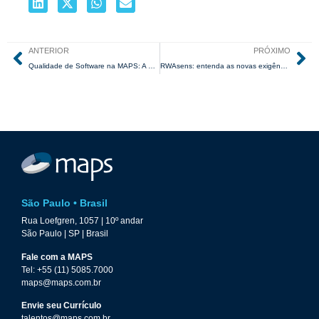
ANTERIOR
PRÓXIMO
Qualidade de Software na MAPS: A Excelência que Impulsiona o Mercado Financeiro
RWAsens: entenda as novas exigências do BACEN para risco de mercado e o que muda até 2027, por Aníbal Codina
São Paulo • Brasil
Rua Loefgren, 1057 | 10º andar
São Paulo | SP | Brasil
Fale com a MAPS
Tel: +55 (11) 5085.7000
maps@maps.com.br
Envie seu Currículo
talentos@maps.com.br