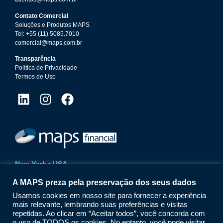
Contato Comercial
Soluções e Produtos MAPS
Tel: +55 (11) 5085.7010
comercial@maps.com.br
Transparência
Política de Privacidade
Termos de Uso
New York • USA
14 Wall Street | 20th Floor
A MAPS preza pela preservação dos seus dados
New York | NY | 10005
Phone: +1 (212) 618.1825
Usamos cookies em nosso site para fornecer a experiência
maps@mapsfinancial.com
mais relevante, lembrando suas preferências e visitas
www.mapsfinancial.com
repetidas. Ao clicar em “Aceitar todos”, você concorda com
o uso de TODOS os cookies. No entanto, você pode visitar