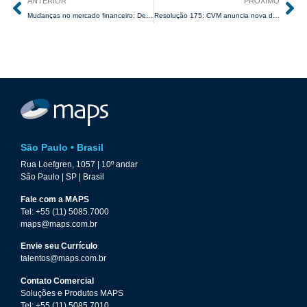
ANTERIOR
PRÓXIMO
Mudanças no mercado financeiro: Descubra as atualizações trazidas pela CVM 175 e como se adequar.
Resolução 175: CVM anuncia nova data para a entrada em vigor do novo marco regulatório de fundos de investimento
São Paulo • Brasil
Rua Loefgren, 1057 | 10º andar
São Paulo | SP | Brasil
Fale com a MAPS
Tel: +55 (11) 5085.7000
maps@maps.com.br
Envie seu Currículo
talentos@maps.com.br
Contato Comercial
Soluções e Produtos MAPS
Tel: +55 (11) 5085.7010