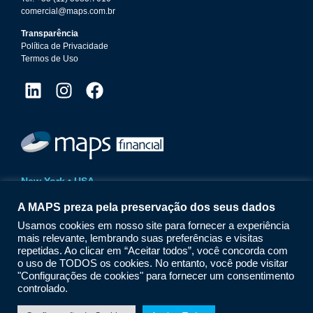
comercial@maps.com.br
Transparência
Política de Privacidade
Termos de Uso
New York • USA
14 Wall Street | 20th Floor
A MAPS preza pela preservação dos seus dados
New York | NY | 10005
Phone: +1 (212) 618.1825
Usamos cookies em nosso site para fornecer a experiência
maps@mapsfinancial.com
mais relevante, lembrando suas preferências e visitas
www.mapsfinancial.com
repetidas. Ao clicar em “Aceitar todos”, você concorda com
o uso de TODOS os cookies. No entanto, você pode visitar
"Configurações de cookies" para fornecer um consentimento
controlado.