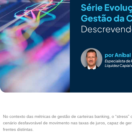
No contexto das métricas de gestão de carteiras banking, o “stress”
cenário desfavorável de movimento nas taxas de juros, capaz de gerar
frentes distintas.