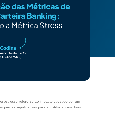
 ou estresse refere-se ao impacto causado por um
 perdas significativas para a instituição em duas