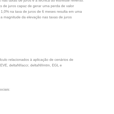
as taxas de juros é a técnica do estresse reverso.
s de juros capaz de gerar uma perda de valor
e 1,0% na taxa de juros de 6 meses resulta em uma
a a magnitude da elevação nas taxas de juros
culo relacionados à aplicação de cenários de
EVE, deltaNIIaccr, deltaNIImtm, EGL e
ociais: