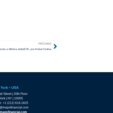
PRÓXIMO
endo a Métrica deltaEVE, por Aníbal Codina
York • USA
ll Street | 20th Floor
ork | NY | 10005
: +1 (212) 618.1825
@mapsfinancial.com
mapsfinancial.com