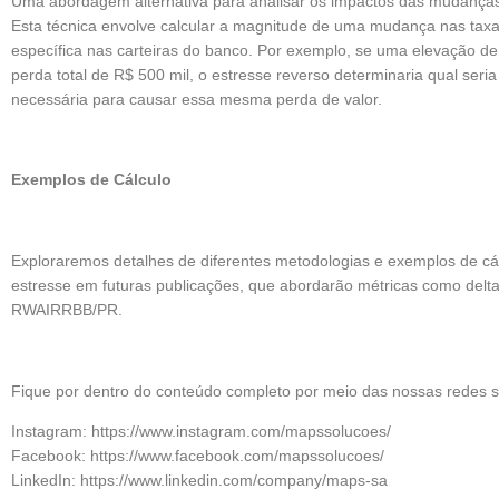
Uma abordagem alternativa para analisar os impactos das mudanças n
Esta técnica envolve calcular a magnitude de uma mudança nas taxa
específica nas carteiras do banco. Por exemplo, se uma elevação d
perda total de R$ 500 mil, o estresse reverso determinaria qual seri
necessária para causar essa mesma perda de valor.
Exemplos de Cálculo
Exploraremos detalhes de diferentes metodologias e exemplos de cál
estresse em futuras publicações, que abordarão métricas como delta
RWAIRRBB/PR.
Fique por dentro do conteúdo completo por meio das nossas redes s
Instagram: https://www.instagram.com/mapssolucoes/
Facebook: https://www.facebook.com/mapssolucoes/
LinkedIn: https://www.linkedin.com/company/maps-sa