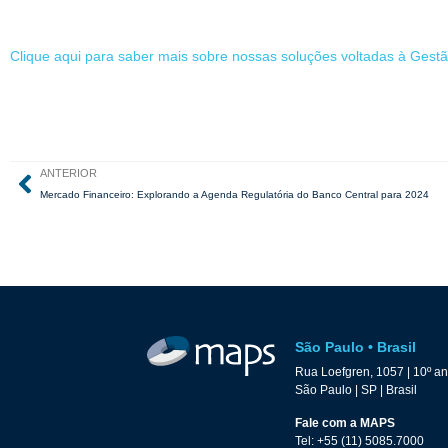
Clique aqui para saber mais sobre nossas soluções voltadas à Gest
ANTERIOR
Mercado Financeiro: Explorando a Agenda Regulatória do Banco Central para 2024
São Paulo • Brasil
Rua Loefgren, 1057 | 10º a
São Paulo | SP | Brasil
Fale com a MAPS
Tel: +55 (11) 5085.7000