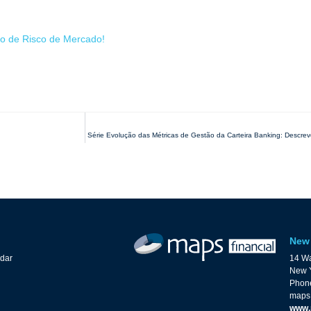
ão de Risco de Mercado!
Série Evolução das Métricas de Gestão da Carteira Banking: Descrev
New 
ndar
14 Wa
New Y
Phone
maps
www.