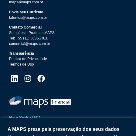
maps@maps.com.br
Envie seu Currículo
talentos@maps.com.br
Contato Comercial
Soluções e Produtos MAPS
Tel: +55 (11) 5085.7010
comercial@maps.com.br
Transparência
Política de Privacidade
Termos de Uso
New York • USA
14 Wall Street | 20th Floor
A MAPS preza pela preservação dos seus dados
New York | NY | 10005