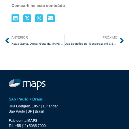
Compartilhe este conteúdo
ANTERIOR
PRÓXIMO
Klaus Gama, Diretor Geral da MAPS fala sobre Bancos Digitais no programa Consumo em Pauta
Das Soluções de Tecnologia até a Expansão Internacional da MAPS
São Paulo • Brasil
Rua Loefgren, 1057 | 10º andar
São Paulo | SP | Brasil
Fale com a MAPS
Tel: +55 (11) 5085.7000