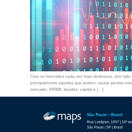
Com os mercados cada vez mais dinâmicos, tem sido f
principalmente aqueles que podem causar perdas inesp
mercado, IRRBB, liquidez, capital e […]
São Paulo • Brasil
Rua Loefgren, 1057 | 10º a
São Paulo | SP | Brasil