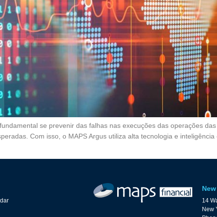
undamental se prevenir das falhas nas execuções das operações das or
eradas. Com isso, o MAPS Argus utiliza alta tecnologia e inteligência
New 
ndar
14 Wa
New Y